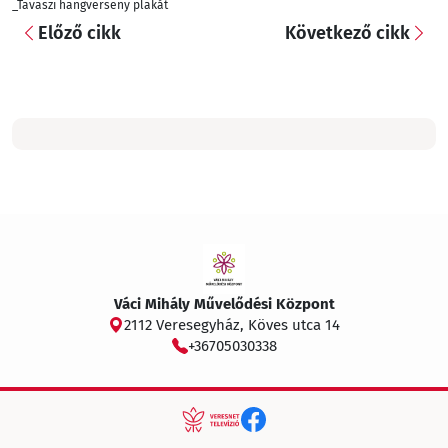
_Tavaszi hangverseny plakát
Előző cikk
Következő cikk
Váci Mihály Művelődési Központ
2112 Veresegyház, Köves utca 14
+36705030338