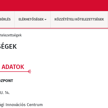
BÉRLÉS
ELÉRHETŐSÉGEK
KÖZZÉTÉTELI KÖTELEZETTSÉGEK
ötelezettségek
SÉGEK
I ADATOK
KÖZPONT
U. 14.
sági Innovációs Centrum