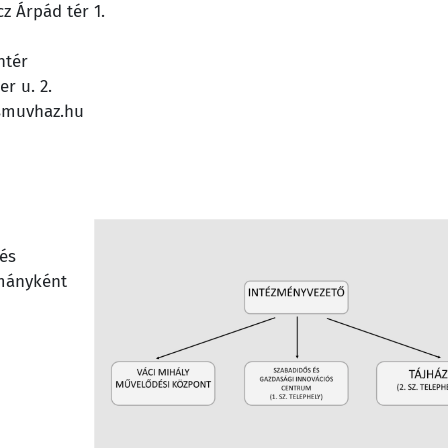
cz Árpád tér 1.
ntér
er u. 2.
esmuvhaz.hu
és
lmányként