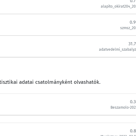
0.
alapito_okirat204_20
0.
szmsz_20
31.
adatvedelmi_szabalyz
isztikai adatai csatolmányként olvashatók.
0.
Beszamolo-202
0.