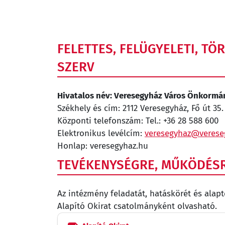
FELETTES, FELÜGYELETI, T
SZERV
Hivatalos név: Veresegyház Város Önkormá
Székhely és cím: 2112 Veresegyház, Fő út 35.
Központi telefonszám: Tel.: +36 28 588 600
Elektronikus levélcím:
veresegyhaz@verese
Honlap: veresegyhaz.hu
TEVÉKENYSÉGRE, MŰKÖDÉS
Az intézmény feladatát, hatáskörét és alap
Alapító Okirat csatolmányként olvasható.