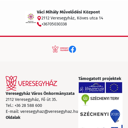
Váci Mihály Művelődési Központ
2112 Veresegyház, Köves utca 14
+36705030338
Támogatott projektek
Veresegyház Város Önkormányzata
2112 Veresegyház, Fő út 35.
Tel.:
+36 28 588 600
E-mail:
veresegyhaz@veresegyhaz.hu
Oldalak