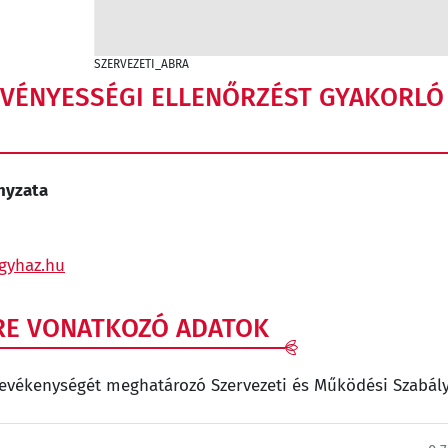
SZERVEZETI_ABRA
ÖRVÉNYESSÉGI ELLENŐRZÉST GYAKORLÓ
nyzata
gyhaz.hu
RE VONATKOZÓ ADATOK
tevékenységét meghatározó Szervezeti és Működési Szabály