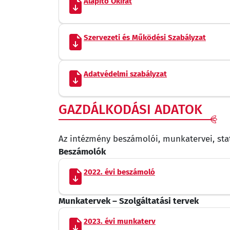
Alapító Okirat
Szervezeti és Működési Szabályzat
Adatvédelmi szabályzat
GAZDÁLKODÁSI ADATOK
Az intézmény beszámolói, munkatervei, stat
Beszámolók
2022. évi beszámoló
Munkatervek – Szolgáltatási tervek
2023. évi munkaterv