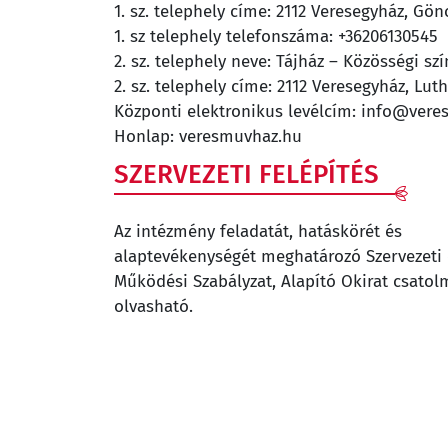
1. sz. telephely címe: 2112 Veresegyház, Gön
1. sz telephely telefonszáma: +36206130545
2. sz. telephely neve: Tájház – Közösségi szí
2. sz. telephely címe: 2112 Veresegyház, Luth
Központi elektronikus levélcím: info@ver
Honlap: veresmuvhaz.hu
SZERVEZETI FELÉPÍTÉS
Az intézmény feladatát, hatáskörét és
alaptevékenységét meghatározó Szervezeti 
Működési Szabályzat, Alapító Okirat csato
olvasható.