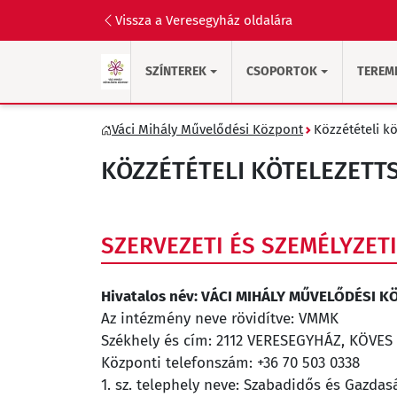
Vissza a Veresegyház oldalára
SZÍNTEREK
CSOPORTOK
TEREM
Váci Mihály Művelődési Központ
Közzétételi k
KÖZZÉTÉTELI KÖTELEZETT
SZERVEZETI ÉS SZEMÉLYZET
Hivatalos név: VÁCI MIHÁLY MŰVELŐDÉSI 
Az intézmény neve rövidítve: VMMK
Székhely és cím: 2112 VERESEGYHÁZ, KÖVES 
Központi telefonszám: +36 70 503 0338
1. sz. telephely neve: Szabadidős és Gazda