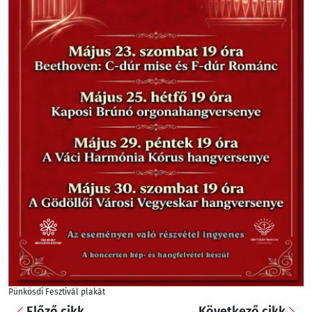
Pünkösdi Fesztivál plakát
Előző cikk
Következő cikk