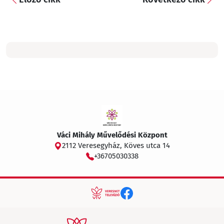
Váci Mihály Művelődési Központ
2112 Veresegyház, Köves utca 14
+36705030338