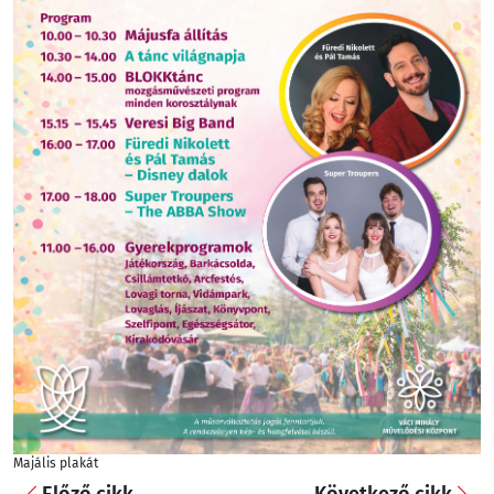
Majális plakát
Előző cikk
Következő cikk