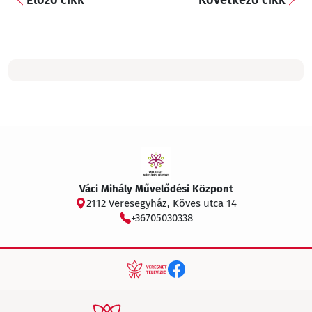
Váci Mihály Művelődési Központ
2112 Veresegyház, Köves utca 14
+36705030338